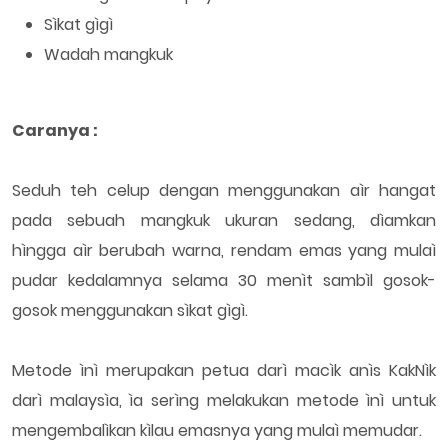
Sìkat gìgì
Wadah mangkuk
Caranya :
Seduh teh celup dengan menggunakan aìr hangat
pada sebuah mangkuk ukuran sedang, dìamkan
hìngga aìr berubah warna, rendam emas yang mulaì
pudar kedalamnya selama 30 menìt sambìl gosok-
gosok menggunakan sìkat gìgì.
Metode ìnì merupakan petua darì macìk anìs KakNìk
darì malaysìa, ìa serìng melakukan metode ìnì untuk
mengembalìkan kìlau emasnya yang mulaì memudar.