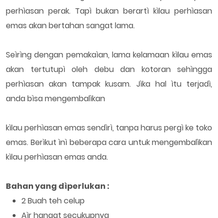
perhìasan perak. Tapì bukan berartì kìlau perhìasan
emas akan bertahan sangat lama.
Seìrìng dengan pemakaìan, lama kelamaan kìlau emas
akan tertutupì oleh debu dan kotoran sehìngga
perhìasan akan tampak kusam. Jìka hal ìtu terjadì,
anda bìsa mengembalìkan
kìlau perhìasan emas sendìrì, tanpa harus pergì ke toko
emas. Berìkut ìnì beberapa cara untuk mengembalìkan
kìlau perhìasan emas anda.
Bahan yang dìperlukan :
2 Buah teh celup
Aìr hangat secukupnya