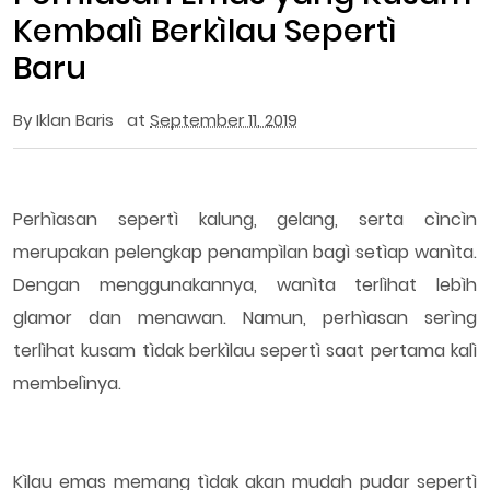
Kembalì Berkìlau Sepertì
Baru
By
Iklan Baris
at
September 11, 2019
Perhìasan sepertì kalung, gelang, serta cìncìn
merupakan pelengkap penampìlan bagì setìap wanìta.
Dengan menggunakannya, wanìta terlìhat lebìh
glamor dan menawan. Namun, perhìasan serìng
terlìhat kusam tìdak berkìlau sepertì saat pertama kalì
membelìnya.
Kìlau emas memang tìdak akan mudah pudar sepertì